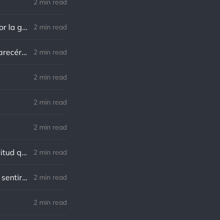
2 min read
Norman Schwarzkopf: Cuanto más sudes por la paz, menos sangras por la guerra.
2 min read
Marco Aurelio: El verdadero modo de vengarse de un enemigo es no parecérsele.
2 min read
.
2 min read
2 min read
2 min read
Charles R. Swindoll: Lo increíble es que cada día podemos elegir la actitud que adoptaremos.
2 min read
Nietzsche: Todos necesitamos el sentido de culpa, pero nadie necesita sentirse culpable.
2 min read
2 min read