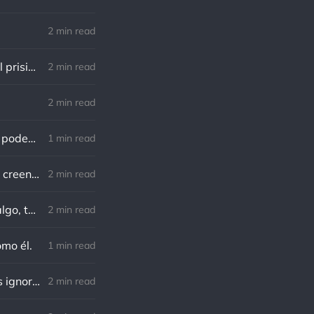
2 min read
Lewis B. Smedes: Perdonar es liberar a un prisionero y descubrir que el prisionero eras tú
2 min read
2 min read
Gandhi: Un minuto que pasa es irrecuperable. Conociendo esto, ¿cómo podemos malgastar tantas horas?
1 min read
Von Goethe: Nadie está más esclavizado que aquellos que falsamente creen que son libres.
2 min read
Charles F. Kettering: Sigue adelante, y es probable que tropieces con algo, tal vez cuando menos lo esperes. Nunca he escuchado hablar de alguien algu
2 min read
omo él.
1 min read
Richard Cecil: El primer paso hacia el conocimiento es saber que somos ignorantes.
2 min read