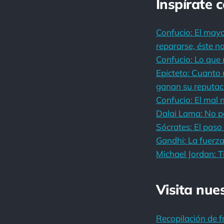
Inspírate 
Confucio: El mayo
repararse, éste no
Confucio: Lo que n
Epicteto: Cuanto 
ganan su reputaci
Confucio: El mal 
Dalai Lama: No pe
Sócrates: El paso
Gandhi: La fuerza
Michael Jordan: T
Visita nue
Recopilación de f