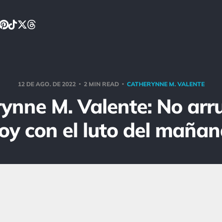
12 DE AGO. DE 2022
2 MIN READ
CATHERYNNE M. VALENTE
ynne M. Valente: No arru
oy con el luto del mañan