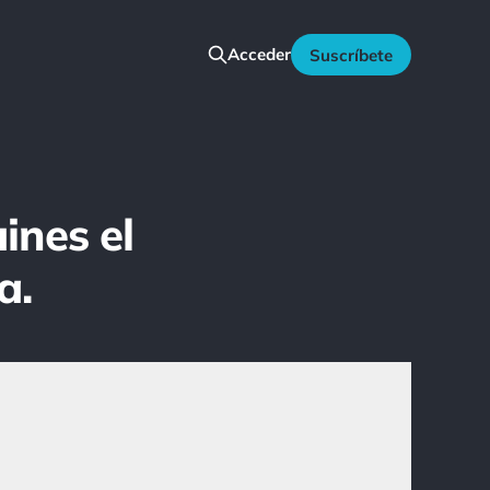
Acceder
Suscríbete
ines el
a.