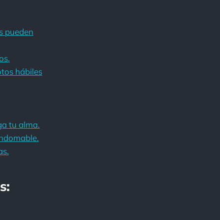
es pueden
os.
otos hábiles
ga tu alma.
 indomable.
as.
s: