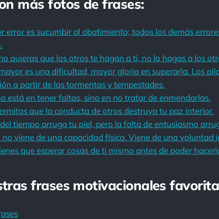
con más fotos de frases:
r error es sucumbir al abatimiento; todos los demás error
.
o quieras que los otros te hagan a ti, no lo hagas a los otr
mayor es una dificultad, mayor gloria en superarla. Los pil
ón a partir de las tormentas y tempestades.
no está en tener faltas, sino en no tratar de enmendarlas.
rmitas que la conducta de otros destruya tu paz interior.
 del tiempo arruga tu piel, pero la falta de entusiasmo arru
 no viene de una capacidad física. Viene de una voluntad
ienes que esperar cosas de ti mismo antes de poder hacerl
stras frases motivacionales favorita
rases