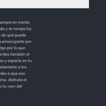
 siempre en mente
do y te rompa los
e de qué puede
 a preocuparte por
lgo por lo que
ierdes también el
po y espacio en tu
elantarte a los
ades a que eso
so, disfruta el
a tu «yo» del