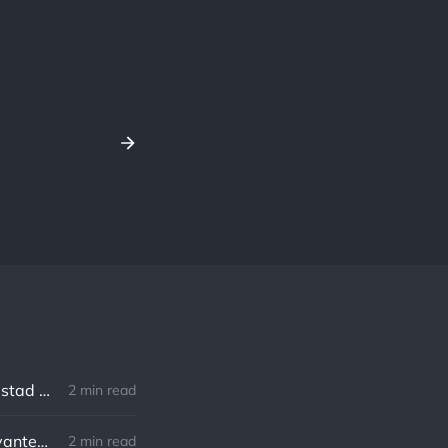
Robert Southey: No hay distancia o tiempo que pueda disminuir la amistad de aquellos que están completamente convencidos del valor del otro
2 min read
William Shakespeare: Nuestro destino está en las estrellas, así que levantemos nuestros ojos al cielo
2 min read