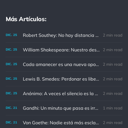
Más Artículos:
Robert Southey: No hay distancia o tiempo que pueda disminuir la amistad de aquellos que están completamente convencidos del valor del otro
2 min read
DIC.
25
William Shakespeare: Nuestro destino está en las estrellas, así que levantemos nuestros ojos al cielo
2 min read
DIC.
25
Cada amanecer es una nueva oportunidad
2 min read
DIC.
25
Lewis B. Smedes: Perdonar es liberar a un prisionero y descubrir que el prisionero eras tú
2 min read
DIC.
25
Anónimo: A veces el silencio es la mejor respuesta
2 min read
DIC.
25
Gandhi: Un minuto que pasa es irrecuperable. Conociendo esto, ¿cómo podemos malgastar tantas horas?
1 min read
DIC.
21
Von Goethe: Nadie está más esclavizado que aquellos que falsamente creen que son libres.
2 min read
DIC.
21