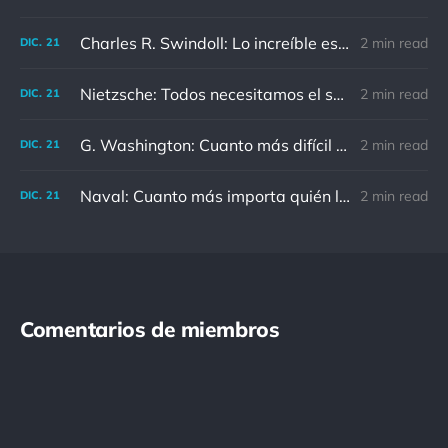
Charles R. Swindoll: Lo increíble es que cada día podemos elegir la actitud que adoptaremos.
2 min read
DIC.
21
Nietzsche: Todos necesitamos el sentido de culpa, pero nadie necesita sentirse culpable.
2 min read
DIC.
21
G. Washington: Cuanto más difícil es el conflicto, mayor es el triunfo.
2 min read
DIC.
21
Naval: Cuanto más importa quién lo ha dicho, menos importa en realidad
2 min read
DIC.
21
Comentarios de miembros