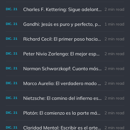
Charles F. Kettering: Sigue adelante, y es probable que tropieces con algo, tal vez cuando menos lo esperes. Nunca he escuchado hablar de alguien algu
2 min read
DIC.
21
Gandhi: Jesús es puro y perfecto, pero vosotros los cristianos no sois como él.
1 min read
DIC.
21
Richard Cecil: El primer paso hacia el conocimiento es saber que somos ignorantes.
2 min read
DIC.
21
Peter Nivio Zarlenga: El mejor espejo es un viejo amigo.
2 min read
DIC.
21
Norman Schwarzkopf: Cuanto más sudes por la paz, menos sangras por la guerra.
2 min read
DIC.
21
Marco Aurelio: El verdadero modo de vengarse de un enemigo es no parecérsele.
2 min read
DIC.
21
Nietzsche: El camino del infierno está asfaltado de buenas intenciones.
2 min read
DIC.
21
Platón: El comienzo es la parte más importante del trabajo
2 min read
DIC.
21
Claridad Mental: Escribir es el arte de calmar y despejar la mente.
2 min read
DIC.
21