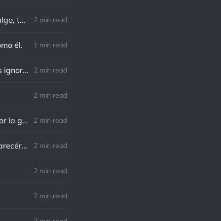
Charles F. Kettering: Sigue adelante, y es probable que tropieces con algo, tal vez cuando menos lo esperes. Nunca he escuchado hablar de alguien algu
2 min read
omo él.
1 min read
Richard Cecil: El primer paso hacia el conocimiento es saber que somos ignorantes.
2 min read
2 min read
Norman Schwarzkopf: Cuanto más sudes por la paz, menos sangras por la guerra.
2 min read
Marco Aurelio: El verdadero modo de vengarse de un enemigo es no parecérsele.
2 min read
.
2 min read
2 min read
2 min read