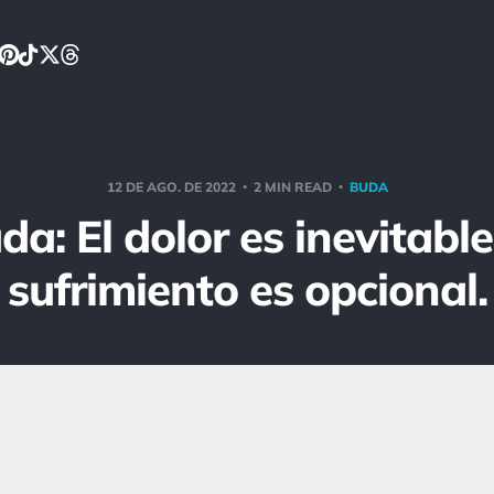
12 DE AGO. DE 2022
2 MIN READ
BUDA
da: El dolor es inevitable,
sufrimiento es opcional.