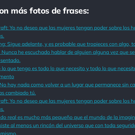
con más fotos de frases:
ft: Yo no deseo que las mujeres tengan poder sobre los h
s.
ing: Sigue adelante, y es probable que tropieces con algo, 
. Nunca he escuchado hablar de alguien alguna vez que s
 sentado.
 lo que tengo es todo lo que necesito y todo lo que necesit
omento
No hay nada como volver a un lugar que permanece sin c
as cambiado tú.
ft: Yo no deseo que las mujeres tengan poder sobre los h
s.
ndo real es mucho más pequeño que el mundo de la imagin
iste al menos un rincón del universo que con toda seguri
ú mismo.