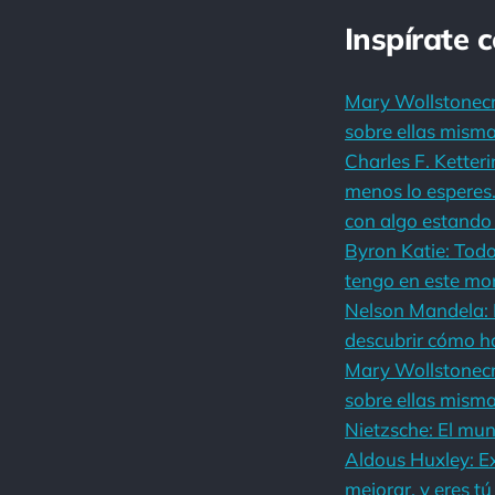
Inspírate 
Mary Wollstonecra
sobre ellas misma
Charles F. Ketter
menos lo esperes
con algo estando
Byron Katie: Todo
tengo en este m
Nelson Mandela: 
descubrir cómo h
Mary Wollstonecra
sobre ellas misma
Nietzsche: El mu
Aldous Huxley: Ex
mejorar, y eres t