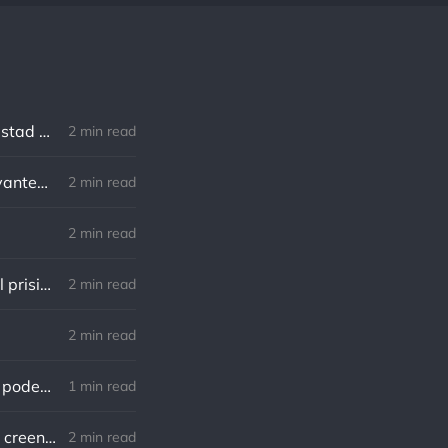
Robert Southey: No hay distancia o tiempo que pueda disminuir la amistad de aquellos que están completamente convencidos del valor del otro
2 min read
William Shakespeare: Nuestro destino está en las estrellas, así que levantemos nuestros ojos al cielo
2 min read
2 min read
Lewis B. Smedes: Perdonar es liberar a un prisionero y descubrir que el prisionero eras tú
2 min read
2 min read
Gandhi: Un minuto que pasa es irrecuperable. Conociendo esto, ¿cómo podemos malgastar tantas horas?
1 min read
Von Goethe: Nadie está más esclavizado que aquellos que falsamente creen que son libres.
2 min read