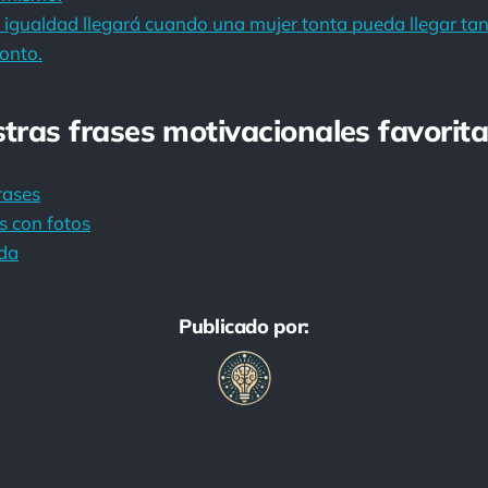
 igualdad llegará cuando una mujer tonta pueda llegar ta
onto.
stras frases motivacionales favorita
rases
s con fotos
da
Publicado por: