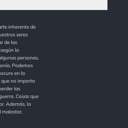
arte inherente de
uestros seres
r de las
 según la
algunas personas,
agonía. Podemos
oscuro en la
 Y que no importa
erder las
guerra. Cosas que
or. Además, la
l malestar,