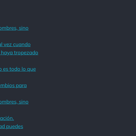
ombres, sino
tal vez cuando
e haya tropezado
o es todo lo que
ambios para
ombres, sino
ación.
dad puedes