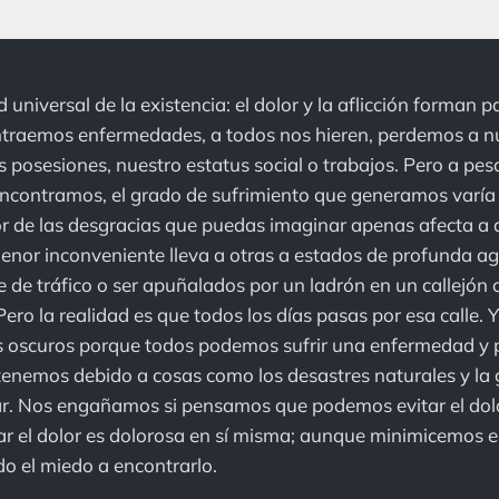
 universal de la existencia: el dolor y la aflicción forman p
ontraemos enfermedades, a todos nos hieren, perdemos a n
s posesiones, nuestro estatus social o trabajos. Pero a pesa
encontramos, el grado de sufrimiento que generamos varía
r de las desgracias que puedas imaginar apenas afecta a 
menor inconveniente lleva a otras a estados de profunda 
e de tráfico o ser apuñalados por un ladrón en un callejón 
Pero la realidad es que todos los días pasas por esa calle.
s oscuros porque todos podemos sufrir una enfermedad y p
enemos debido a cosas como los desastres naturales y la 
r. Nos engañamos si pensamos que podemos evitar el dol
r el dolor es dolorosa en sí misma; aunque minimicemos e
o el miedo a encontrarlo.