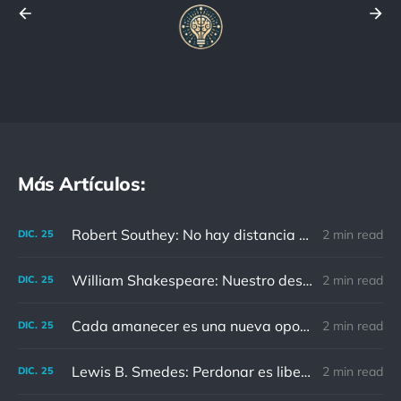
Más Artículos:
Robert Southey: No hay distancia o tiempo que pueda disminuir la amistad de aquellos que están completamente convencidos del valor del otro
2 min read
DIC.
25
William Shakespeare: Nuestro destino está en las estrellas, así que levantemos nuestros ojos al cielo
2 min read
DIC.
25
Cada amanecer es una nueva oportunidad
2 min read
DIC.
25
Lewis B. Smedes: Perdonar es liberar a un prisionero y descubrir que el prisionero eras tú
2 min read
DIC.
25