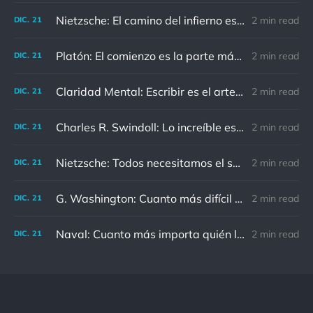
Nietzsche: El camino del infierno está asfaltado de buenas intenciones.
2 min read
DIC.
21
Platón: El comienzo es la parte más importante del trabajo
2 min read
DIC.
21
Claridad Mental: Escribir es el arte de calmar y despejar la mente.
2 min read
DIC.
21
Charles R. Swindoll: Lo increíble es que cada día podemos elegir la actitud que adoptaremos.
2 min read
DIC.
21
Nietzsche: Todos necesitamos el sentido de culpa, pero nadie necesita sentirse culpable.
2 min read
DIC.
21
G. Washington: Cuanto más difícil es el conflicto, mayor es el triunfo.
2 min read
DIC.
21
Naval: Cuanto más importa quién lo ha dicho, menos importa en realidad
2 min read
DIC.
21