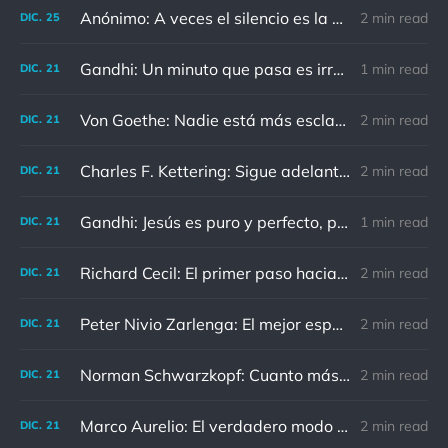
Anónimo: A veces el silencio es la mejor respuesta
2 min read
DIC.
25
Gandhi: Un minuto que pasa es irrecuperable. Conociendo esto, ¿cómo podemos malgastar tantas horas?
1 min read
DIC.
21
Von Goethe: Nadie está más esclavizado que aquellos que falsamente creen que son libres.
2 min read
DIC.
21
Charles F. Kettering: Sigue adelante, y es probable que tropieces con algo, tal vez cuando menos lo esperes. Nunca he escuchado hablar de alguien algu
2 min read
DIC.
21
Gandhi: Jesús es puro y perfecto, pero vosotros los cristianos no sois como él.
1 min read
DIC.
21
Richard Cecil: El primer paso hacia el conocimiento es saber que somos ignorantes.
2 min read
DIC.
21
Peter Nivio Zarlenga: El mejor espejo es un viejo amigo.
2 min read
DIC.
21
Norman Schwarzkopf: Cuanto más sudes por la paz, menos sangras por la guerra.
2 min read
DIC.
21
Marco Aurelio: El verdadero modo de vengarse de un enemigo es no parecérsele.
2 min read
DIC.
21