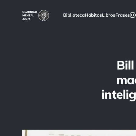
Biblioteca
Hábitos
Libros
Frases
Bil
mae
inteli