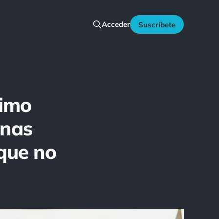
Acceder
Suscríbete
simo
onas
 que no