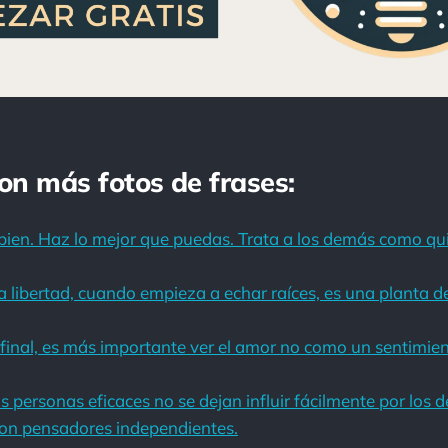
con más fotos de frases:
bien. Haz lo mejor que puedas. Trata a los demás como qui
 libertad, cuando empieza a echar raíces, es una planta d
final, es más importante ver el amor no como un sentimie
s personas eficaces no se dejan influir fácilmente por los
son pensadores independientes.