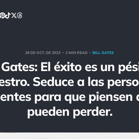
28 DE OCT. DE 2023
2 MIN READ
BILL GATES
l Gates: El éxito es un pé
stro. Seduce a las pers
gentes para que piensen
pueden perder.