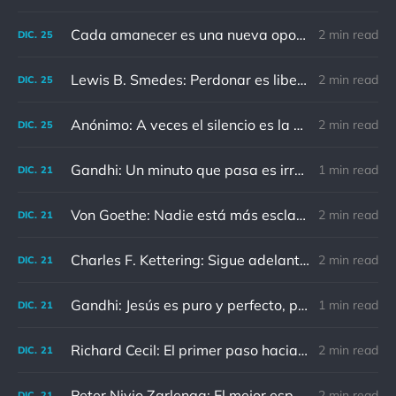
Cada amanecer es una nueva oportunidad
2 min read
DIC.
25
Lewis B. Smedes: Perdonar es liberar a un prisionero y descubrir que el prisionero eras tú
2 min read
DIC.
25
Anónimo: A veces el silencio es la mejor respuesta
2 min read
DIC.
25
Gandhi: Un minuto que pasa es irrecuperable. Conociendo esto, ¿cómo podemos malgastar tantas horas?
1 min read
DIC.
21
Von Goethe: Nadie está más esclavizado que aquellos que falsamente creen que son libres.
2 min read
DIC.
21
Charles F. Kettering: Sigue adelante, y es probable que tropieces con algo, tal vez cuando menos lo esperes. Nunca he escuchado hablar de alguien algu
2 min read
DIC.
21
Gandhi: Jesús es puro y perfecto, pero vosotros los cristianos no sois como él.
1 min read
DIC.
21
Richard Cecil: El primer paso hacia el conocimiento es saber que somos ignorantes.
2 min read
DIC.
21
Peter Nivio Zarlenga: El mejor espejo es un viejo amigo.
2 min read
DIC.
21