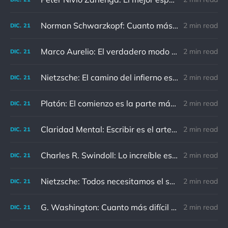
Norman Schwarzkopf: Cuanto más sudes por la paz, menos sangras por la guerra.
2 min read
DIC.
21
Marco Aurelio: El verdadero modo de vengarse de un enemigo es no parecérsele.
2 min read
DIC.
21
Nietzsche: El camino del infierno está asfaltado de buenas intenciones.
2 min read
DIC.
21
Platón: El comienzo es la parte más importante del trabajo
2 min read
DIC.
21
Claridad Mental: Escribir es el arte de calmar y despejar la mente.
2 min read
DIC.
21
Charles R. Swindoll: Lo increíble es que cada día podemos elegir la actitud que adoptaremos.
2 min read
DIC.
21
Nietzsche: Todos necesitamos el sentido de culpa, pero nadie necesita sentirse culpable.
2 min read
DIC.
21
G. Washington: Cuanto más difícil es el conflicto, mayor es el triunfo.
2 min read
DIC.
21