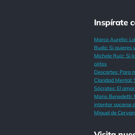
Inspírate 
Marco Aurelio: La
Buda: Si quieres v
Michele Ruiz: Si l
oírlos
Descartes: Para 
Claridad Mental: 
Sócrates: El amor 
Mario Benedetti: 
intentar sacarse 
Miguel de Cervant
Visita nue