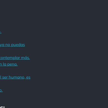
.
e ya no puedas
contemplar más.
n la pena.
l ser humano, es
o.
s: