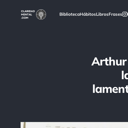
Biblioteca
Hábitos
Libros
Frases
Arthur
l
lament