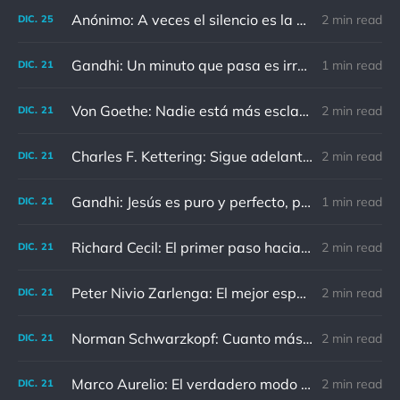
Anónimo: A veces el silencio es la mejor respuesta
2 min read
DIC.
25
Gandhi: Un minuto que pasa es irrecuperable. Conociendo esto, ¿cómo podemos malgastar tantas horas?
1 min read
DIC.
21
Von Goethe: Nadie está más esclavizado que aquellos que falsamente creen que son libres.
2 min read
DIC.
21
Charles F. Kettering: Sigue adelante, y es probable que tropieces con algo, tal vez cuando menos lo esperes. Nunca he escuchado hablar de alguien algu
2 min read
DIC.
21
Gandhi: Jesús es puro y perfecto, pero vosotros los cristianos no sois como él.
1 min read
DIC.
21
Richard Cecil: El primer paso hacia el conocimiento es saber que somos ignorantes.
2 min read
DIC.
21
Peter Nivio Zarlenga: El mejor espejo es un viejo amigo.
2 min read
DIC.
21
Norman Schwarzkopf: Cuanto más sudes por la paz, menos sangras por la guerra.
2 min read
DIC.
21
Marco Aurelio: El verdadero modo de vengarse de un enemigo es no parecérsele.
2 min read
DIC.
21