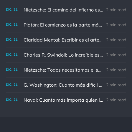
Nietzsche: El camino del infierno está asfaltado de buenas intenciones.
2 min read
DIC.
21
Platón: El comienzo es la parte más importante del trabajo
2 min read
DIC.
21
Claridad Mental: Escribir es el arte de calmar y despejar la mente.
2 min read
DIC.
21
Charles R. Swindoll: Lo increíble es que cada día podemos elegir la actitud que adoptaremos.
2 min read
DIC.
21
Nietzsche: Todos necesitamos el sentido de culpa, pero nadie necesita sentirse culpable.
2 min read
DIC.
21
G. Washington: Cuanto más difícil es el conflicto, mayor es el triunfo.
2 min read
DIC.
21
Naval: Cuanto más importa quién lo ha dicho, menos importa en realidad
2 min read
DIC.
21