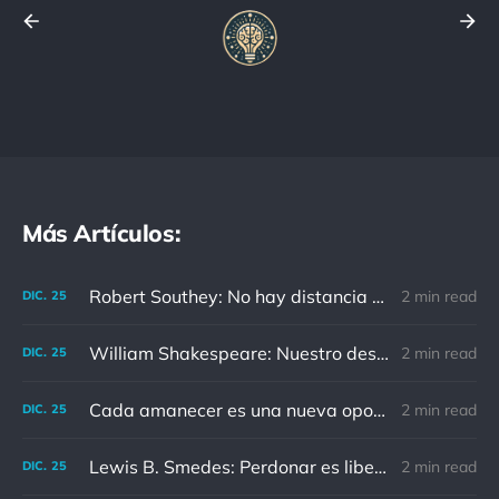
Más Artículos:
Robert Southey: No hay distancia o tiempo que pueda disminuir la amistad de aquellos que están completamente convencidos del valor del otro
2 min read
DIC.
25
William Shakespeare: Nuestro destino está en las estrellas, así que levantemos nuestros ojos al cielo
2 min read
DIC.
25
Cada amanecer es una nueva oportunidad
2 min read
DIC.
25
Lewis B. Smedes: Perdonar es liberar a un prisionero y descubrir que el prisionero eras tú
2 min read
DIC.
25