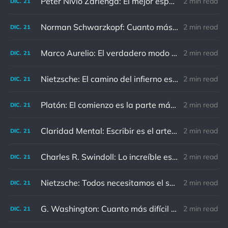
Peter Nivio Zarlenga: El mejor espejo es un viejo amigo.
2 min read
DIC.
21
Norman Schwarzkopf: Cuanto más sudes por la paz, menos sangras por la guerra.
2 min read
DIC.
21
Marco Aurelio: El verdadero modo de vengarse de un enemigo es no parecérsele.
2 min read
DIC.
21
Nietzsche: El camino del infierno está asfaltado de buenas intenciones.
2 min read
DIC.
21
Platón: El comienzo es la parte más importante del trabajo
2 min read
DIC.
21
Claridad Mental: Escribir es el arte de calmar y despejar la mente.
2 min read
DIC.
21
Charles R. Swindoll: Lo increíble es que cada día podemos elegir la actitud que adoptaremos.
2 min read
DIC.
21
Nietzsche: Todos necesitamos el sentido de culpa, pero nadie necesita sentirse culpable.
2 min read
DIC.
21
G. Washington: Cuanto más difícil es el conflicto, mayor es el triunfo.
2 min read
DIC.
21