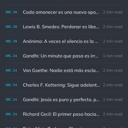
Cada amanecer es una nueva oportunidad
2 min read
DIC.
25
Lewis B. Smedes: Perdonar es liberar a un prisionero y descubrir que el prisionero eras tú
2 min read
DIC.
25
Anónimo: A veces el silencio es la mejor respuesta
2 min read
DIC.
25
Gandhi: Un minuto que pasa es irrecuperable. Conociendo esto, ¿cómo podemos malgastar tantas horas?
1 min read
DIC.
21
Von Goethe: Nadie está más esclavizado que aquellos que falsamente creen que son libres.
2 min read
DIC.
21
Charles F. Kettering: Sigue adelante, y es probable que tropieces con algo, tal vez cuando menos lo esperes. Nunca he escuchado hablar de alguien algu
2 min read
DIC.
21
Gandhi: Jesús es puro y perfecto, pero vosotros los cristianos no sois como él.
1 min read
DIC.
21
Richard Cecil: El primer paso hacia el conocimiento es saber que somos ignorantes.
2 min read
DIC.
21