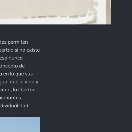
des permiten
bertad si no existe
r eso nunca
concepto de
a en la que sus
gual que la vida y
ondo, la libertad
obernantes.
dividualidad.