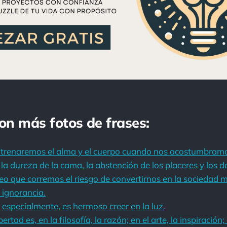
con más fotos de frases:
renaremos el alma y el cuerpo cuando nos acostumbramos a
 la dureza de la cama, la abstención de los placeres y los 
o que corremos el riesgo de convertirnos en la sociedad 
 ignorancia.
 especialmente, es hermoso creer en la luz.
ertad es, en la filosofía, la razón; en el arte, la inspiración; 