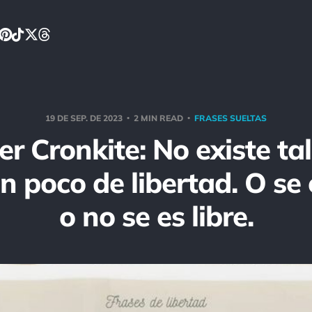
19 DE SEP. DE 2023
2 MIN READ
FRASES SUELTAS
r Cronkite: No existe ta
 poco de libertad. O se e
o no se es libre.