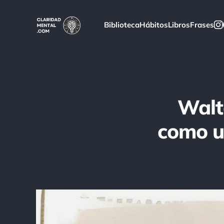
Biblioteca
Hábitos
Libros
Frases
Walte
como un