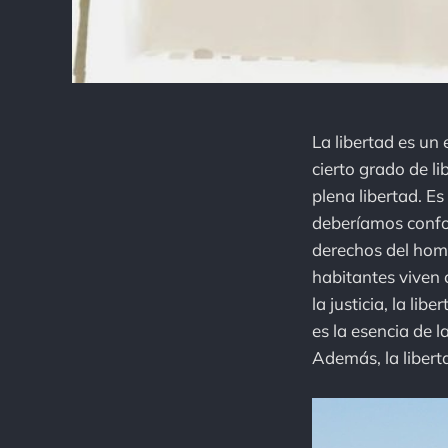
La libertad es un
cierto grado de li
plena libertad. E
deberíamos confo
derechos del homb
habitantes viven c
la justicia, la li
es la esencia de l
Además, la libert