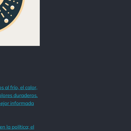
l frío, el calor,
dolores duraderos.
mejor informada
en la política; el