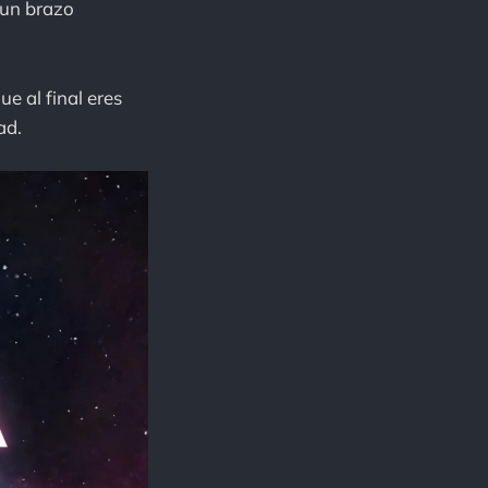
 un brazo
e al final eres
ad.