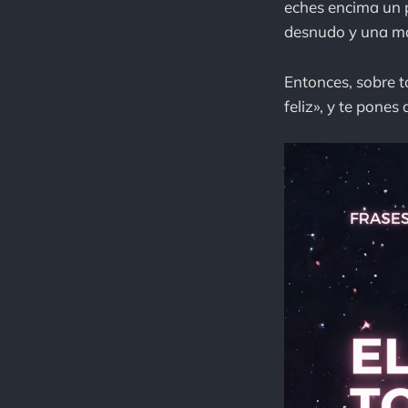
eches encima un p
desnudo y una man
Entonces, sobre t
feliz», y te pone