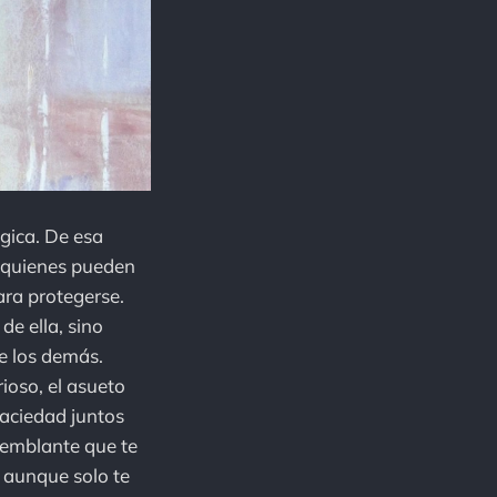
gica. De esa
n quienes pueden
ara protegerse.
de ella, sino
e los demás.
rioso, el asueto
 saciedad juntos
semblante que te
 aunque solo te