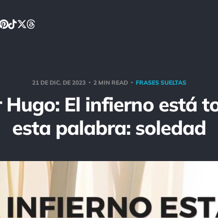
21 DE DIC. DE 2023
2 MIN READ
FRASES SUELTAS
r Hugo: El infierno está t
esta palabra: soledad