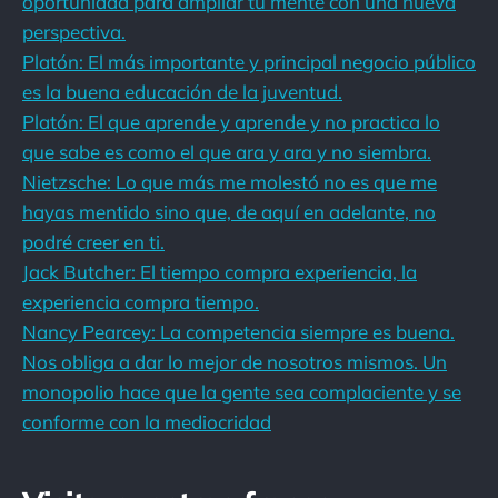
oportunidad para ampliar tu mente con una nueva
perspectiva.
Platón: El más importante y principal negocio público
es la buena educación de la juventud.
Platón: El que aprende y aprende y no practica lo
que sabe es como el que ara y ara y no siembra.
Nietzsche: Lo que más me molestó no es que me
hayas mentido sino que, de aquí en adelante, no
podré creer en ti.
Jack Butcher: El tiempo compra experiencia, la
experiencia compra tiempo.
Nancy Pearcey: La competencia siempre es buena.
Nos obliga a dar lo mejor de nosotros mismos. Un
monopolio hace que la gente sea complaciente y se
conforme con la mediocridad