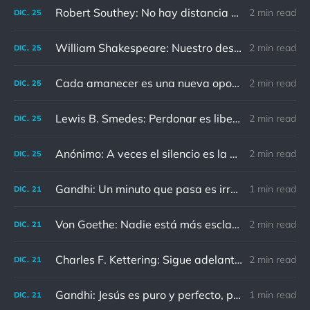
Robert Southey: No hay distancia o tiempo que pueda disminuir la amistad de aquellos que están completamente convencidos del valor del otro
2 min read
DIC.
25
William Shakespeare: Nuestro destino está en las estrellas, así que levantemos nuestros ojos al cielo
2 min read
DIC.
25
Cada amanecer es una nueva oportunidad
2 min read
DIC.
25
Lewis B. Smedes: Perdonar es liberar a un prisionero y descubrir que el prisionero eras tú
2 min read
DIC.
25
Anónimo: A veces el silencio es la mejor respuesta
2 min read
DIC.
25
Gandhi: Un minuto que pasa es irrecuperable. Conociendo esto, ¿cómo podemos malgastar tantas horas?
1 min read
DIC.
21
Von Goethe: Nadie está más esclavizado que aquellos que falsamente creen que son libres.
2 min read
DIC.
21
Charles F. Kettering: Sigue adelante, y es probable que tropieces con algo, tal vez cuando menos lo esperes. Nunca he escuchado hablar de alguien algu
2 min read
DIC.
21
Gandhi: Jesús es puro y perfecto, pero vosotros los cristianos no sois como él.
1 min read
DIC.
21