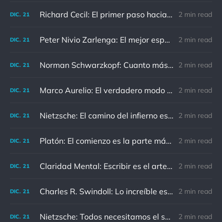
Richard Cecil: El primer paso hacia el conocimiento es saber que somos ignorantes.
2 min read
DIC.
21
Peter Nivio Zarlenga: El mejor espejo es un viejo amigo.
2 min read
DIC.
21
Norman Schwarzkopf: Cuanto más sudes por la paz, menos sangras por la guerra.
2 min read
DIC.
21
Marco Aurelio: El verdadero modo de vengarse de un enemigo es no parecérsele.
2 min read
DIC.
21
Nietzsche: El camino del infierno está asfaltado de buenas intenciones.
2 min read
DIC.
21
Platón: El comienzo es la parte más importante del trabajo
2 min read
DIC.
21
Claridad Mental: Escribir es el arte de calmar y despejar la mente.
2 min read
DIC.
21
Charles R. Swindoll: Lo increíble es que cada día podemos elegir la actitud que adoptaremos.
2 min read
DIC.
21
Nietzsche: Todos necesitamos el sentido de culpa, pero nadie necesita sentirse culpable.
2 min read
DIC.
21