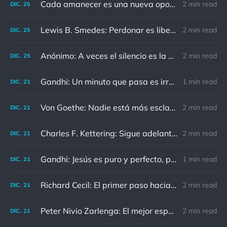
Cada amanecer es una nueva oportunidad
2 min read
DIC.
25
Lewis B. Smedes: Perdonar es liberar a un prisionero y descubrir que el prisionero eras tú
2 min read
DIC.
25
Anónimo: A veces el silencio es la mejor respuesta
2 min read
DIC.
25
Gandhi: Un minuto que pasa es irrecuperable. Conociendo esto, ¿cómo podemos malgastar tantas horas?
1 min read
DIC.
21
Von Goethe: Nadie está más esclavizado que aquellos que falsamente creen que son libres.
2 min read
DIC.
21
Charles F. Kettering: Sigue adelante, y es probable que tropieces con algo, tal vez cuando menos lo esperes. Nunca he escuchado hablar de alguien algu
2 min read
DIC.
21
Gandhi: Jesús es puro y perfecto, pero vosotros los cristianos no sois como él.
1 min read
DIC.
21
Richard Cecil: El primer paso hacia el conocimiento es saber que somos ignorantes.
2 min read
DIC.
21
Peter Nivio Zarlenga: El mejor espejo es un viejo amigo.
2 min read
DIC.
21