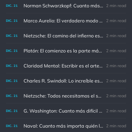
Norman Schwarzkopf: Cuanto más sudes por la paz, menos sangras por la guerra.
2 min read
DIC.
21
Marco Aurelio: El verdadero modo de vengarse de un enemigo es no parecérsele.
2 min read
DIC.
21
Nietzsche: El camino del infierno está asfaltado de buenas intenciones.
2 min read
DIC.
21
Platón: El comienzo es la parte más importante del trabajo
2 min read
DIC.
21
Claridad Mental: Escribir es el arte de calmar y despejar la mente.
2 min read
DIC.
21
Charles R. Swindoll: Lo increíble es que cada día podemos elegir la actitud que adoptaremos.
2 min read
DIC.
21
Nietzsche: Todos necesitamos el sentido de culpa, pero nadie necesita sentirse culpable.
2 min read
DIC.
21
G. Washington: Cuanto más difícil es el conflicto, mayor es el triunfo.
2 min read
DIC.
21
Naval: Cuanto más importa quién lo ha dicho, menos importa en realidad
2 min read
DIC.
21