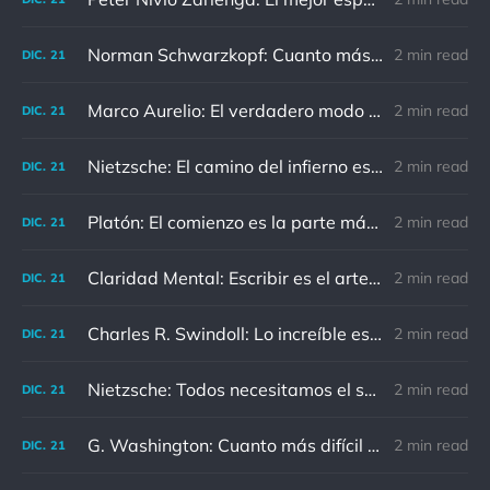
Norman Schwarzkopf: Cuanto más sudes por la paz, menos sangras por la guerra.
2 min read
DIC.
21
Marco Aurelio: El verdadero modo de vengarse de un enemigo es no parecérsele.
2 min read
DIC.
21
Nietzsche: El camino del infierno está asfaltado de buenas intenciones.
2 min read
DIC.
21
Platón: El comienzo es la parte más importante del trabajo
2 min read
DIC.
21
Claridad Mental: Escribir es el arte de calmar y despejar la mente.
2 min read
DIC.
21
Charles R. Swindoll: Lo increíble es que cada día podemos elegir la actitud que adoptaremos.
2 min read
DIC.
21
Nietzsche: Todos necesitamos el sentido de culpa, pero nadie necesita sentirse culpable.
2 min read
DIC.
21
G. Washington: Cuanto más difícil es el conflicto, mayor es el triunfo.
2 min read
DIC.
21