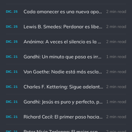
Cada amanecer es una nueva oportunidad
2 min read
DIC.
25
Lewis B. Smedes: Perdonar es liberar a un prisionero y descubrir que el prisionero eras tú
2 min read
DIC.
25
Anónimo: A veces el silencio es la mejor respuesta
2 min read
DIC.
25
Gandhi: Un minuto que pasa es irrecuperable. Conociendo esto, ¿cómo podemos malgastar tantas horas?
1 min read
DIC.
21
Von Goethe: Nadie está más esclavizado que aquellos que falsamente creen que son libres.
2 min read
DIC.
21
Charles F. Kettering: Sigue adelante, y es probable que tropieces con algo, tal vez cuando menos lo esperes. Nunca he escuchado hablar de alguien algu
2 min read
DIC.
21
Gandhi: Jesús es puro y perfecto, pero vosotros los cristianos no sois como él.
1 min read
DIC.
21
Richard Cecil: El primer paso hacia el conocimiento es saber que somos ignorantes.
2 min read
DIC.
21
Peter Nivio Zarlenga: El mejor espejo es un viejo amigo.
2 min read
DIC.
21