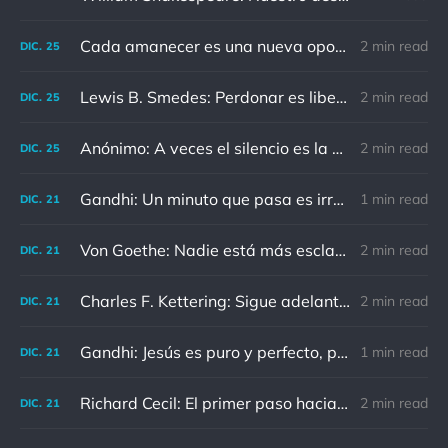
Cada amanecer es una nueva oportunidad
2 min read
DIC.
25
Lewis B. Smedes: Perdonar es liberar a un prisionero y descubrir que el prisionero eras tú
2 min read
DIC.
25
Anónimo: A veces el silencio es la mejor respuesta
2 min read
DIC.
25
Gandhi: Un minuto que pasa es irrecuperable. Conociendo esto, ¿cómo podemos malgastar tantas horas?
1 min read
DIC.
21
Von Goethe: Nadie está más esclavizado que aquellos que falsamente creen que son libres.
2 min read
DIC.
21
Charles F. Kettering: Sigue adelante, y es probable que tropieces con algo, tal vez cuando menos lo esperes. Nunca he escuchado hablar de alguien algu
2 min read
DIC.
21
Gandhi: Jesús es puro y perfecto, pero vosotros los cristianos no sois como él.
1 min read
DIC.
21
Richard Cecil: El primer paso hacia el conocimiento es saber que somos ignorantes.
2 min read
DIC.
21