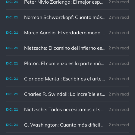
Peter Nivio Zarlenga: El mejor espejo es un viejo amigo.
2 min read
DIC.
21
Norman Schwarzkopf: Cuanto más sudes por la paz, menos sangras por la guerra.
2 min read
DIC.
21
Marco Aurelio: El verdadero modo de vengarse de un enemigo es no parecérsele.
2 min read
DIC.
21
Nietzsche: El camino del infierno está asfaltado de buenas intenciones.
2 min read
DIC.
21
Platón: El comienzo es la parte más importante del trabajo
2 min read
DIC.
21
Claridad Mental: Escribir es el arte de calmar y despejar la mente.
2 min read
DIC.
21
Charles R. Swindoll: Lo increíble es que cada día podemos elegir la actitud que adoptaremos.
2 min read
DIC.
21
Nietzsche: Todos necesitamos el sentido de culpa, pero nadie necesita sentirse culpable.
2 min read
DIC.
21
G. Washington: Cuanto más difícil es el conflicto, mayor es el triunfo.
2 min read
DIC.
21