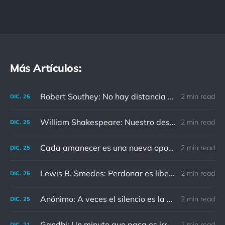
Más Artículos:
Robert Southey: No hay distancia o tiempo que pueda disminuir la amistad de aquellos que están completamente convencidos del valor del otro
2 min read
DIC.
25
William Shakespeare: Nuestro destino está en las estrellas, así que levantemos nuestros ojos al cielo
2 min read
DIC.
25
Cada amanecer es una nueva oportunidad
2 min read
DIC.
25
Lewis B. Smedes: Perdonar es liberar a un prisionero y descubrir que el prisionero eras tú
2 min read
DIC.
25
Anónimo: A veces el silencio es la mejor respuesta
2 min read
DIC.
25
Gandhi: Un minuto que pasa es irrecuperable. Conociendo esto, ¿cómo podemos malgastar tantas horas?
1 min read
DIC.
21