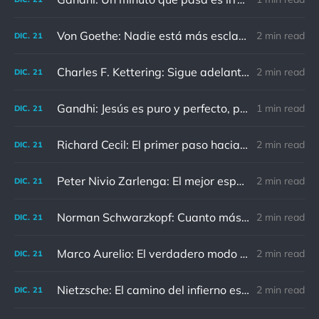
Von Goethe: Nadie está más esclavizado que aquellos que falsamente creen que son libres.
2 min read
DIC.
21
Charles F. Kettering: Sigue adelante, y es probable que tropieces con algo, tal vez cuando menos lo esperes. Nunca he escuchado hablar de alguien algu
2 min read
DIC.
21
Gandhi: Jesús es puro y perfecto, pero vosotros los cristianos no sois como él.
1 min read
DIC.
21
Richard Cecil: El primer paso hacia el conocimiento es saber que somos ignorantes.
2 min read
DIC.
21
Peter Nivio Zarlenga: El mejor espejo es un viejo amigo.
2 min read
DIC.
21
Norman Schwarzkopf: Cuanto más sudes por la paz, menos sangras por la guerra.
2 min read
DIC.
21
Marco Aurelio: El verdadero modo de vengarse de un enemigo es no parecérsele.
2 min read
DIC.
21
Nietzsche: El camino del infierno está asfaltado de buenas intenciones.
2 min read
DIC.
21