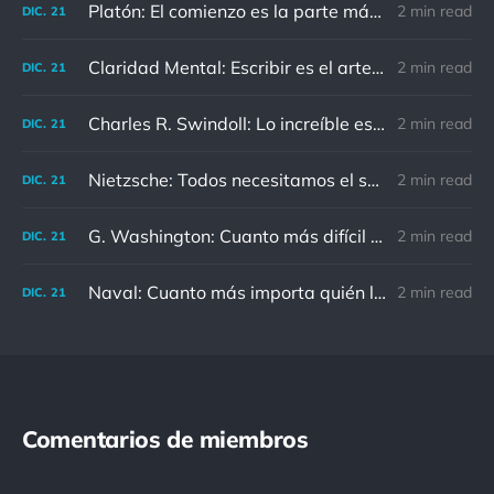
Platón: El comienzo es la parte más importante del trabajo
2 min read
DIC.
21
Claridad Mental: Escribir es el arte de calmar y despejar la mente.
2 min read
DIC.
21
Charles R. Swindoll: Lo increíble es que cada día podemos elegir la actitud que adoptaremos.
2 min read
DIC.
21
Nietzsche: Todos necesitamos el sentido de culpa, pero nadie necesita sentirse culpable.
2 min read
DIC.
21
G. Washington: Cuanto más difícil es el conflicto, mayor es el triunfo.
2 min read
DIC.
21
Naval: Cuanto más importa quién lo ha dicho, menos importa en realidad
2 min read
DIC.
21
Comentarios de miembros