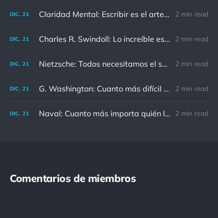
Claridad Mental: Escribir es el arte de calmar y despejar la mente.
2 min read
DIC.
21
Charles R. Swindoll: Lo increíble es que cada día podemos elegir la actitud que adoptaremos.
2 min read
DIC.
21
Nietzsche: Todos necesitamos el sentido de culpa, pero nadie necesita sentirse culpable.
2 min read
DIC.
21
G. Washington: Cuanto más difícil es el conflicto, mayor es el triunfo.
2 min read
DIC.
21
Naval: Cuanto más importa quién lo ha dicho, menos importa en realidad
2 min read
DIC.
21
Comentarios de miembros