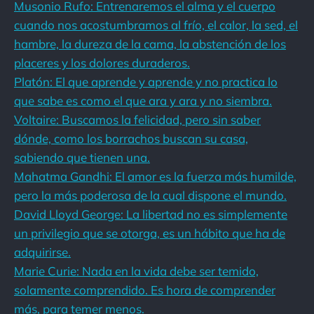
Musonio Rufo: Entrenaremos el alma y el cuerpo
cuando nos acostumbramos al frío, el calor, la sed, el
hambre, la dureza de la cama, la abstención de los
placeres y los dolores duraderos.
Platón: El que aprende y aprende y no practica lo
que sabe es como el que ara y ara y no siembra.
Voltaire: Buscamos la felicidad, pero sin saber
dónde, como los borrachos buscan su casa,
sabiendo que tienen una.
Mahatma Gandhi: El amor es la fuerza más humilde,
pero la más poderosa de la cual dispone el mundo.
David Lloyd George: La libertad no es simplemente
un privilegio que se otorga, es un hábito que ha de
adquirirse.
Marie Curie: Nada en la vida debe ser temido,
solamente comprendido. Es hora de comprender
más, para temer menos.