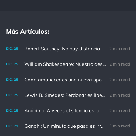
Más Artículos:
Robert Southey: No hay distancia o tiempo que pueda disminuir la amistad de aquellos que están completamente convencidos del valor del otro
2 min read
DIC.
25
William Shakespeare: Nuestro destino está en las estrellas, así que levantemos nuestros ojos al cielo
2 min read
DIC.
25
Cada amanecer es una nueva oportunidad
2 min read
DIC.
25
Lewis B. Smedes: Perdonar es liberar a un prisionero y descubrir que el prisionero eras tú
2 min read
DIC.
25
Anónimo: A veces el silencio es la mejor respuesta
2 min read
DIC.
25
Gandhi: Un minuto que pasa es irrecuperable. Conociendo esto, ¿cómo podemos malgastar tantas horas?
1 min read
DIC.
21