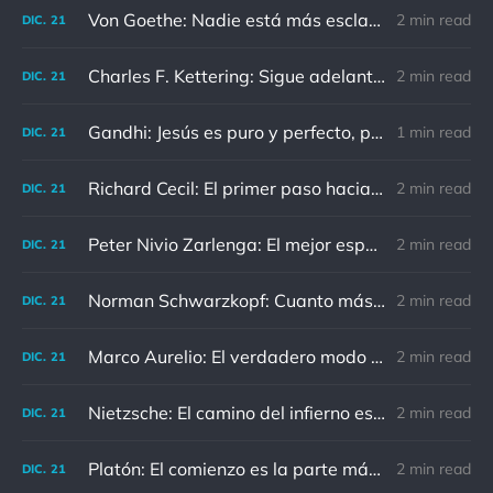
Von Goethe: Nadie está más esclavizado que aquellos que falsamente creen que son libres.
2 min read
DIC.
21
Charles F. Kettering: Sigue adelante, y es probable que tropieces con algo, tal vez cuando menos lo esperes. Nunca he escuchado hablar de alguien algu
2 min read
DIC.
21
Gandhi: Jesús es puro y perfecto, pero vosotros los cristianos no sois como él.
1 min read
DIC.
21
Richard Cecil: El primer paso hacia el conocimiento es saber que somos ignorantes.
2 min read
DIC.
21
Peter Nivio Zarlenga: El mejor espejo es un viejo amigo.
2 min read
DIC.
21
Norman Schwarzkopf: Cuanto más sudes por la paz, menos sangras por la guerra.
2 min read
DIC.
21
Marco Aurelio: El verdadero modo de vengarse de un enemigo es no parecérsele.
2 min read
DIC.
21
Nietzsche: El camino del infierno está asfaltado de buenas intenciones.
2 min read
DIC.
21
Platón: El comienzo es la parte más importante del trabajo
2 min read
DIC.
21