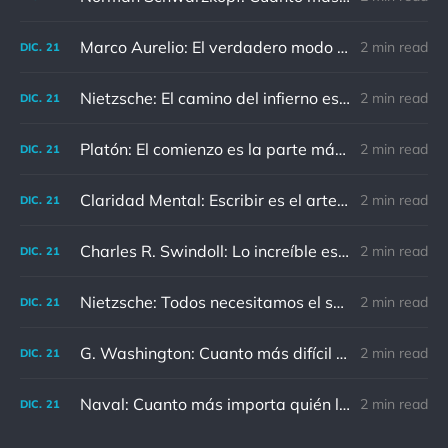
Marco Aurelio: El verdadero modo de vengarse de un enemigo es no parecérsele.
2 min read
DIC.
21
Nietzsche: El camino del infierno está asfaltado de buenas intenciones.
2 min read
DIC.
21
Platón: El comienzo es la parte más importante del trabajo
2 min read
DIC.
21
Claridad Mental: Escribir es el arte de calmar y despejar la mente.
2 min read
DIC.
21
Charles R. Swindoll: Lo increíble es que cada día podemos elegir la actitud que adoptaremos.
2 min read
DIC.
21
Nietzsche: Todos necesitamos el sentido de culpa, pero nadie necesita sentirse culpable.
2 min read
DIC.
21
G. Washington: Cuanto más difícil es el conflicto, mayor es el triunfo.
2 min read
DIC.
21
Naval: Cuanto más importa quién lo ha dicho, menos importa en realidad
2 min read
DIC.
21