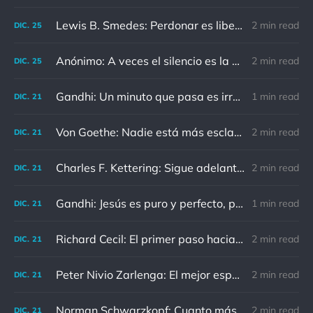
Lewis B. Smedes: Perdonar es liberar a un prisionero y descubrir que el prisionero eras tú
2 min read
DIC.
25
Anónimo: A veces el silencio es la mejor respuesta
2 min read
DIC.
25
Gandhi: Un minuto que pasa es irrecuperable. Conociendo esto, ¿cómo podemos malgastar tantas horas?
1 min read
DIC.
21
Von Goethe: Nadie está más esclavizado que aquellos que falsamente creen que son libres.
2 min read
DIC.
21
Charles F. Kettering: Sigue adelante, y es probable que tropieces con algo, tal vez cuando menos lo esperes. Nunca he escuchado hablar de alguien algu
2 min read
DIC.
21
Gandhi: Jesús es puro y perfecto, pero vosotros los cristianos no sois como él.
1 min read
DIC.
21
Richard Cecil: El primer paso hacia el conocimiento es saber que somos ignorantes.
2 min read
DIC.
21
Peter Nivio Zarlenga: El mejor espejo es un viejo amigo.
2 min read
DIC.
21
Norman Schwarzkopf: Cuanto más sudes por la paz, menos sangras por la guerra.
2 min read
DIC.
21