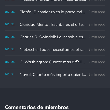
Platón: El comienzo es la parte más importante del trabajo
2 min read
DIC.
21
Claridad Mental: Escribir es el arte de calmar y despejar la mente.
2 min read
DIC.
21
Charles R. Swindoll: Lo increíble es que cada día podemos elegir la actitud que adoptaremos.
2 min read
DIC.
21
Nietzsche: Todos necesitamos el sentido de culpa, pero nadie necesita sentirse culpable.
2 min read
DIC.
21
G. Washington: Cuanto más difícil es el conflicto, mayor es el triunfo.
2 min read
DIC.
21
Naval: Cuanto más importa quién lo ha dicho, menos importa en realidad
2 min read
DIC.
21
Comentarios de miembros