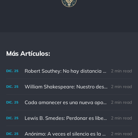
Más Artículos:
Robert Southey: No hay distancia o tiempo que pueda disminuir la amistad de aquellos que están completamente convencidos del valor del otro
2 min read
DIC.
25
William Shakespeare: Nuestro destino está en las estrellas, así que levantemos nuestros ojos al cielo
2 min read
DIC.
25
Cada amanecer es una nueva oportunidad
2 min read
DIC.
25
Lewis B. Smedes: Perdonar es liberar a un prisionero y descubrir que el prisionero eras tú
2 min read
DIC.
25
Anónimo: A veces el silencio es la mejor respuesta
2 min read
DIC.
25