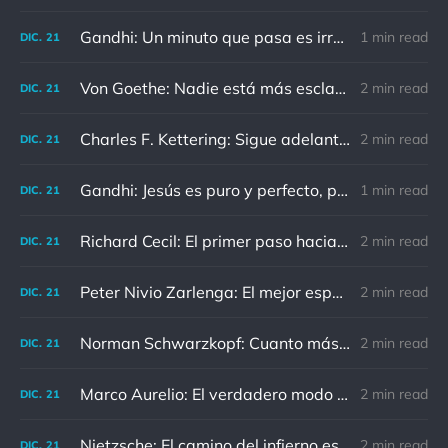
Gandhi: Un minuto que pasa es irrecuperable. Conociendo esto, ¿cómo podemos malgastar tantas horas?
1 min read
DIC.
21
Von Goethe: Nadie está más esclavizado que aquellos que falsamente creen que son libres.
2 min read
DIC.
21
Charles F. Kettering: Sigue adelante, y es probable que tropieces con algo, tal vez cuando menos lo esperes. Nunca he escuchado hablar de alguien algu
2 min read
DIC.
21
Gandhi: Jesús es puro y perfecto, pero vosotros los cristianos no sois como él.
1 min read
DIC.
21
Richard Cecil: El primer paso hacia el conocimiento es saber que somos ignorantes.
2 min read
DIC.
21
Peter Nivio Zarlenga: El mejor espejo es un viejo amigo.
2 min read
DIC.
21
Norman Schwarzkopf: Cuanto más sudes por la paz, menos sangras por la guerra.
2 min read
DIC.
21
Marco Aurelio: El verdadero modo de vengarse de un enemigo es no parecérsele.
2 min read
DIC.
21
Nietzsche: El camino del infierno está asfaltado de buenas intenciones.
2 min read
DIC.
21