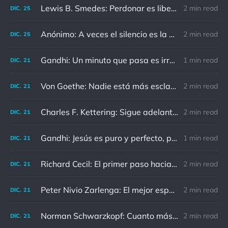
Lewis B. Smedes: Perdonar es liberar a un prisionero y descubrir que el prisionero eras tú
2 min read
DIC.
25
Anónimo: A veces el silencio es la mejor respuesta
2 min read
DIC.
25
Gandhi: Un minuto que pasa es irrecuperable. Conociendo esto, ¿cómo podemos malgastar tantas horas?
1 min read
DIC.
21
Von Goethe: Nadie está más esclavizado que aquellos que falsamente creen que son libres.
2 min read
DIC.
21
Charles F. Kettering: Sigue adelante, y es probable que tropieces con algo, tal vez cuando menos lo esperes. Nunca he escuchado hablar de alguien algu
2 min read
DIC.
21
Gandhi: Jesús es puro y perfecto, pero vosotros los cristianos no sois como él.
1 min read
DIC.
21
Richard Cecil: El primer paso hacia el conocimiento es saber que somos ignorantes.
2 min read
DIC.
21
Peter Nivio Zarlenga: El mejor espejo es un viejo amigo.
2 min read
DIC.
21
Norman Schwarzkopf: Cuanto más sudes por la paz, menos sangras por la guerra.
2 min read
DIC.
21