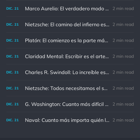
Marco Aurelio: El verdadero modo de vengarse de un enemigo es no parecérsele.
2 min read
DIC.
21
Nietzsche: El camino del infierno está asfaltado de buenas intenciones.
2 min read
DIC.
21
Platón: El comienzo es la parte más importante del trabajo
2 min read
DIC.
21
Claridad Mental: Escribir es el arte de calmar y despejar la mente.
2 min read
DIC.
21
Charles R. Swindoll: Lo increíble es que cada día podemos elegir la actitud que adoptaremos.
2 min read
DIC.
21
Nietzsche: Todos necesitamos el sentido de culpa, pero nadie necesita sentirse culpable.
2 min read
DIC.
21
G. Washington: Cuanto más difícil es el conflicto, mayor es el triunfo.
2 min read
DIC.
21
Naval: Cuanto más importa quién lo ha dicho, menos importa en realidad
2 min read
DIC.
21