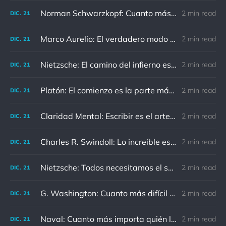
Norman Schwarzkopf: Cuanto más sudes por la paz, menos sangras por la guerra.
2 min read
DIC.
21
Marco Aurelio: El verdadero modo de vengarse de un enemigo es no parecérsele.
2 min read
DIC.
21
Nietzsche: El camino del infierno está asfaltado de buenas intenciones.
2 min read
DIC.
21
Platón: El comienzo es la parte más importante del trabajo
2 min read
DIC.
21
Claridad Mental: Escribir es el arte de calmar y despejar la mente.
2 min read
DIC.
21
Charles R. Swindoll: Lo increíble es que cada día podemos elegir la actitud que adoptaremos.
2 min read
DIC.
21
Nietzsche: Todos necesitamos el sentido de culpa, pero nadie necesita sentirse culpable.
2 min read
DIC.
21
G. Washington: Cuanto más difícil es el conflicto, mayor es el triunfo.
2 min read
DIC.
21
Naval: Cuanto más importa quién lo ha dicho, menos importa en realidad
2 min read
DIC.
21