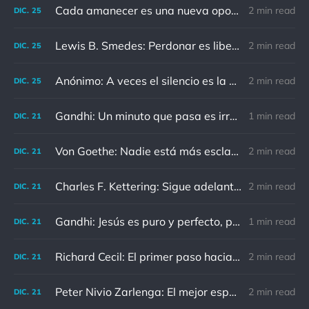
Cada amanecer es una nueva oportunidad
2 min read
DIC.
25
Lewis B. Smedes: Perdonar es liberar a un prisionero y descubrir que el prisionero eras tú
2 min read
DIC.
25
Anónimo: A veces el silencio es la mejor respuesta
2 min read
DIC.
25
Gandhi: Un minuto que pasa es irrecuperable. Conociendo esto, ¿cómo podemos malgastar tantas horas?
1 min read
DIC.
21
Von Goethe: Nadie está más esclavizado que aquellos que falsamente creen que son libres.
2 min read
DIC.
21
Charles F. Kettering: Sigue adelante, y es probable que tropieces con algo, tal vez cuando menos lo esperes. Nunca he escuchado hablar de alguien algu
2 min read
DIC.
21
Gandhi: Jesús es puro y perfecto, pero vosotros los cristianos no sois como él.
1 min read
DIC.
21
Richard Cecil: El primer paso hacia el conocimiento es saber que somos ignorantes.
2 min read
DIC.
21
Peter Nivio Zarlenga: El mejor espejo es un viejo amigo.
2 min read
DIC.
21