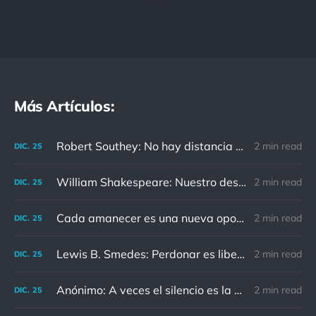
Más Artículos:
Robert Southey: No hay distancia o tiempo que pueda disminuir la amistad de aquellos que están completamente convencidos del valor del otro
2 min read
DIC.
25
William Shakespeare: Nuestro destino está en las estrellas, así que levantemos nuestros ojos al cielo
2 min read
DIC.
25
Cada amanecer es una nueva oportunidad
2 min read
DIC.
25
Lewis B. Smedes: Perdonar es liberar a un prisionero y descubrir que el prisionero eras tú
2 min read
DIC.
25
Anónimo: A veces el silencio es la mejor respuesta
2 min read
DIC.
25