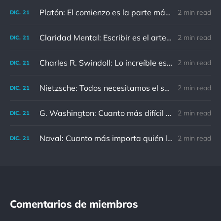
Platón: El comienzo es la parte más importante del trabajo
2 min read
DIC.
21
Claridad Mental: Escribir es el arte de calmar y despejar la mente.
2 min read
DIC.
21
Charles R. Swindoll: Lo increíble es que cada día podemos elegir la actitud que adoptaremos.
2 min read
DIC.
21
Nietzsche: Todos necesitamos el sentido de culpa, pero nadie necesita sentirse culpable.
2 min read
DIC.
21
G. Washington: Cuanto más difícil es el conflicto, mayor es el triunfo.
2 min read
DIC.
21
Naval: Cuanto más importa quién lo ha dicho, menos importa en realidad
2 min read
DIC.
21
Comentarios de miembros