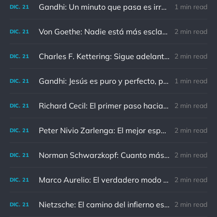
Gandhi: Un minuto que pasa es irrecuperable. Conociendo esto, ¿cómo podemos malgastar tantas horas?
1 min read
DIC.
21
Von Goethe: Nadie está más esclavizado que aquellos que falsamente creen que son libres.
2 min read
DIC.
21
Charles F. Kettering: Sigue adelante, y es probable que tropieces con algo, tal vez cuando menos lo esperes. Nunca he escuchado hablar de alguien algu
2 min read
DIC.
21
Gandhi: Jesús es puro y perfecto, pero vosotros los cristianos no sois como él.
1 min read
DIC.
21
Richard Cecil: El primer paso hacia el conocimiento es saber que somos ignorantes.
2 min read
DIC.
21
Peter Nivio Zarlenga: El mejor espejo es un viejo amigo.
2 min read
DIC.
21
Norman Schwarzkopf: Cuanto más sudes por la paz, menos sangras por la guerra.
2 min read
DIC.
21
Marco Aurelio: El verdadero modo de vengarse de un enemigo es no parecérsele.
2 min read
DIC.
21
Nietzsche: El camino del infierno está asfaltado de buenas intenciones.
2 min read
DIC.
21