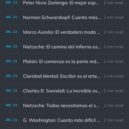
Peter Nivio Zarlenga: El mejor espejo es un viejo amigo.
2 min read
DIC.
21
Norman Schwarzkopf: Cuanto más sudes por la paz, menos sangras por la guerra.
2 min read
DIC.
21
Marco Aurelio: El verdadero modo de vengarse de un enemigo es no parecérsele.
2 min read
DIC.
21
Nietzsche: El camino del infierno está asfaltado de buenas intenciones.
2 min read
DIC.
21
Platón: El comienzo es la parte más importante del trabajo
2 min read
DIC.
21
Claridad Mental: Escribir es el arte de calmar y despejar la mente.
2 min read
DIC.
21
Charles R. Swindoll: Lo increíble es que cada día podemos elegir la actitud que adoptaremos.
2 min read
DIC.
21
Nietzsche: Todos necesitamos el sentido de culpa, pero nadie necesita sentirse culpable.
2 min read
DIC.
21
G. Washington: Cuanto más difícil es el conflicto, mayor es el triunfo.
2 min read
DIC.
21