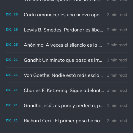
Cada amanecer es una nueva oportunidad
2 min read
DIC.
25
Lewis B. Smedes: Perdonar es liberar a un prisionero y descubrir que el prisionero eras tú
2 min read
DIC.
25
Anónimo: A veces el silencio es la mejor respuesta
2 min read
DIC.
25
Gandhi: Un minuto que pasa es irrecuperable. Conociendo esto, ¿cómo podemos malgastar tantas horas?
1 min read
DIC.
21
Von Goethe: Nadie está más esclavizado que aquellos que falsamente creen que son libres.
2 min read
DIC.
21
Charles F. Kettering: Sigue adelante, y es probable que tropieces con algo, tal vez cuando menos lo esperes. Nunca he escuchado hablar de alguien algu
2 min read
DIC.
21
Gandhi: Jesús es puro y perfecto, pero vosotros los cristianos no sois como él.
1 min read
DIC.
21
Richard Cecil: El primer paso hacia el conocimiento es saber que somos ignorantes.
2 min read
DIC.
21