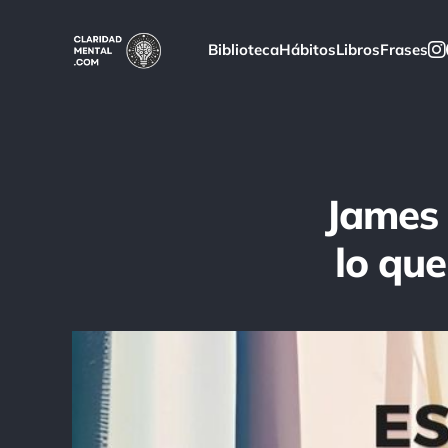
Biblioteca
Hábitos
Libros
Frases
James 
lo qu