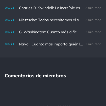
Charles R. Swindoll: Lo increíble es que cada día podemos elegir la actitud que adoptaremos.
2 min read
DIC.
21
Nietzsche: Todos necesitamos el sentido de culpa, pero nadie necesita sentirse culpable.
2 min read
DIC.
21
G. Washington: Cuanto más difícil es el conflicto, mayor es el triunfo.
2 min read
DIC.
21
Naval: Cuanto más importa quién lo ha dicho, menos importa en realidad
2 min read
DIC.
21
Comentarios de miembros