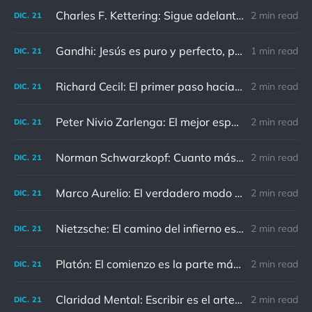
Charles F. Kettering: Sigue adelante, y es probable que tropieces con algo, tal vez cuando menos lo esperes. Nunca he escuchado hablar de alguien algu
2 min read
DIC.
21
Gandhi: Jesús es puro y perfecto, pero vosotros los cristianos no sois como él.
1 min read
DIC.
21
Richard Cecil: El primer paso hacia el conocimiento es saber que somos ignorantes.
2 min read
DIC.
21
Peter Nivio Zarlenga: El mejor espejo es un viejo amigo.
2 min read
DIC.
21
Norman Schwarzkopf: Cuanto más sudes por la paz, menos sangras por la guerra.
2 min read
DIC.
21
Marco Aurelio: El verdadero modo de vengarse de un enemigo es no parecérsele.
2 min read
DIC.
21
Nietzsche: El camino del infierno está asfaltado de buenas intenciones.
2 min read
DIC.
21
Platón: El comienzo es la parte más importante del trabajo
2 min read
DIC.
21
Claridad Mental: Escribir es el arte de calmar y despejar la mente.
2 min read
DIC.
21