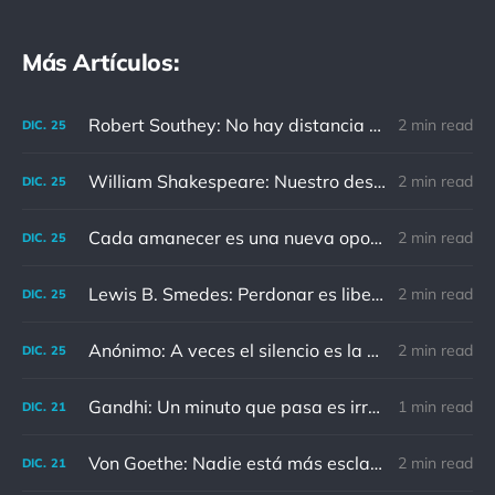
Más Artículos:
Robert Southey: No hay distancia o tiempo que pueda disminuir la amistad de aquellos que están completamente convencidos del valor del otro
2 min read
DIC.
25
William Shakespeare: Nuestro destino está en las estrellas, así que levantemos nuestros ojos al cielo
2 min read
DIC.
25
Cada amanecer es una nueva oportunidad
2 min read
DIC.
25
Lewis B. Smedes: Perdonar es liberar a un prisionero y descubrir que el prisionero eras tú
2 min read
DIC.
25
Anónimo: A veces el silencio es la mejor respuesta
2 min read
DIC.
25
Gandhi: Un minuto que pasa es irrecuperable. Conociendo esto, ¿cómo podemos malgastar tantas horas?
1 min read
DIC.
21
Von Goethe: Nadie está más esclavizado que aquellos que falsamente creen que son libres.
2 min read
DIC.
21