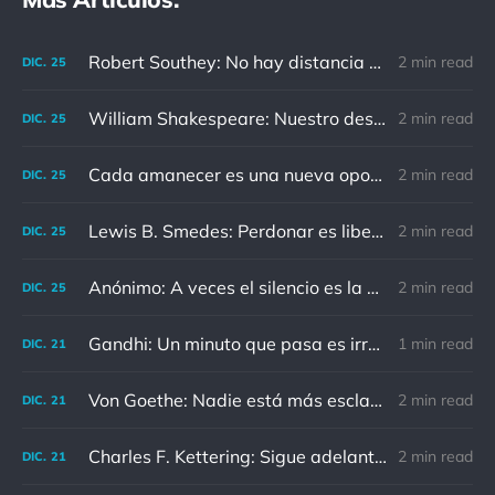
Robert Southey: No hay distancia o tiempo que pueda disminuir la amistad de aquellos que están completamente convencidos del valor del otro
2 min read
DIC.
25
William Shakespeare: Nuestro destino está en las estrellas, así que levantemos nuestros ojos al cielo
2 min read
DIC.
25
Cada amanecer es una nueva oportunidad
2 min read
DIC.
25
Lewis B. Smedes: Perdonar es liberar a un prisionero y descubrir que el prisionero eras tú
2 min read
DIC.
25
Anónimo: A veces el silencio es la mejor respuesta
2 min read
DIC.
25
Gandhi: Un minuto que pasa es irrecuperable. Conociendo esto, ¿cómo podemos malgastar tantas horas?
1 min read
DIC.
21
Von Goethe: Nadie está más esclavizado que aquellos que falsamente creen que son libres.
2 min read
DIC.
21
Charles F. Kettering: Sigue adelante, y es probable que tropieces con algo, tal vez cuando menos lo esperes. Nunca he escuchado hablar de alguien algu
2 min read
DIC.
21