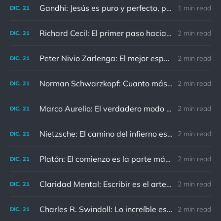
Gandhi: Jesús es puro y perfecto, pero vosotros los cristianos no sois como él.
1 min read
DIC.
21
Richard Cecil: El primer paso hacia el conocimiento es saber que somos ignorantes.
2 min read
DIC.
21
Peter Nivio Zarlenga: El mejor espejo es un viejo amigo.
2 min read
DIC.
21
Norman Schwarzkopf: Cuanto más sudes por la paz, menos sangras por la guerra.
2 min read
DIC.
21
Marco Aurelio: El verdadero modo de vengarse de un enemigo es no parecérsele.
2 min read
DIC.
21
Nietzsche: El camino del infierno está asfaltado de buenas intenciones.
2 min read
DIC.
21
Platón: El comienzo es la parte más importante del trabajo
2 min read
DIC.
21
Claridad Mental: Escribir es el arte de calmar y despejar la mente.
2 min read
DIC.
21
Charles R. Swindoll: Lo increíble es que cada día podemos elegir la actitud que adoptaremos.
2 min read
DIC.
21