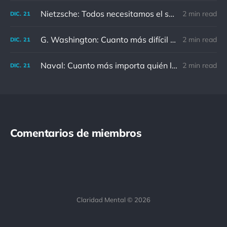
Nietzsche: Todos necesitamos el sentido de culpa, pero nadie necesita sentirse culpable.
2 min read
DIC.
21
G. Washington: Cuanto más difícil es el conflicto, mayor es el triunfo.
2 min read
DIC.
21
Naval: Cuanto más importa quién lo ha dicho, menos importa en realidad
2 min read
DIC.
21
Comentarios de miembros
Claridad Mental © 2026