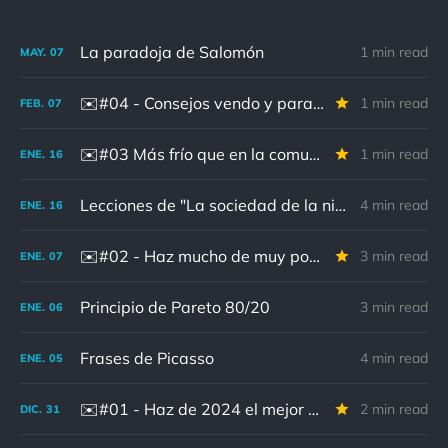
La paradoja de Salomón
1 min read
MAY.
07
✉️#04 - Consejos vendo y para mi no tengo
1 min read
FEB.
07
✉️#03 Más frío que en la comunión de Pingu
1 min read
ENE.
16
Lecciones de "La sociedad de la nieve"
4 min read
ENE.
16
✉️#02 - Haz mucho de muy poco
3 min read
ENE.
07
Principio de Pareto 80/20
3 min read
ENE.
06
Frases de Picasso
4 min read
ENE.
05
✉️#01 - Haz de 2024 el mejor año de tu vida
2 min read
DIC.
31