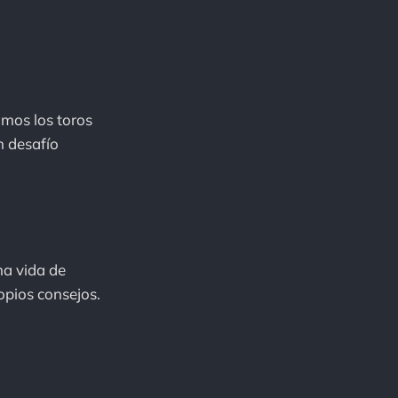
amos los toros
n desafío
na vida de
opios consejos.