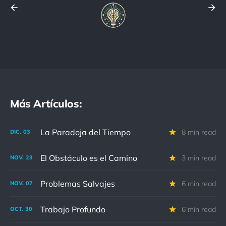
Más Artículos:
La Paradoja del Tiempo
8 min read
DIC.
03
El Obstáculo es el Camino
3 min read
NOV.
23
Problemas Salvajes
6 min read
NOV.
07
Trabajo Profundo
6 min read
OCT.
30