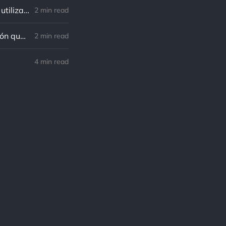
Musonio Rufo: La humanidad debe buscar lo que NO es simple y obvio utilizando lo simple y obvio.
2 min read
Musonio Rufo: Ya que todo el mundo morirá, es mejor morir con distinción que vivir mucho.
2 min read
4 min read