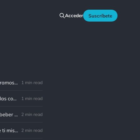
Acceder
Suscríbete
Musonio Rufo: Entrenaremos el alma y el cuerpo cuando nos acostumbramos al frío, el calor, la sed, el hambre, la dureza de la cama, la abstención de
1 min read
Musonio Rufo: De la gente buena aprenderás lo bueno, pero si te mezclas con lo malo, destruirás el alma que tenías.
1 min read
Musonio Rufo: La riqueza es capaz de comprar los placeres de comer, beber y otras actividades sexuales, pero nunca puede permitirse un espíritu alegr
2 min read
Musonio Rufo: Te ganarás el respeto de todos si te ganas el respeto de ti mismo. No esperes a alentar las buenas acciones en personas conscientes de
2 min read