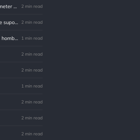
Gandhi: La libertad no es digna de tener si no incluye la libertad de cometer errores.
2 min read
Gandhi: La alegría está en la lucha, en el esfuerzo, en el sufrimiento que supone la lucha, y no en la victoria misma.
2 min read
Gandhi: La Tierra ofrece lo suficiente como para satisfacer lo que cada hombre necesita, pero no para lo que cada hombre codicia.
1 min read
2 min read
2 min read
1 min read
2 min read
2 min read
2 min read