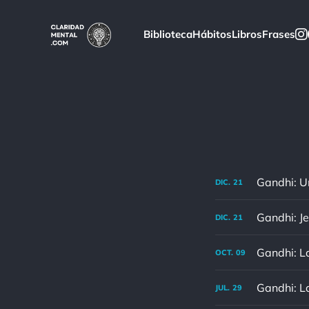
Biblioteca
Hábitos
Libros
Frases
DIC.
21
Gandhi: Je
DIC.
21
OCT.
09
JUL.
29