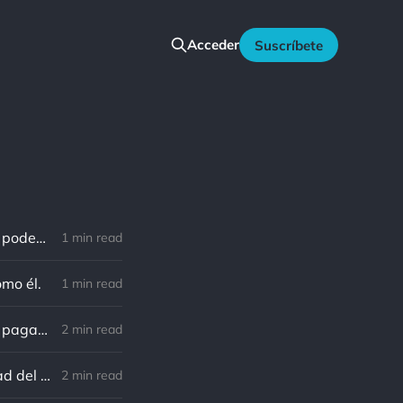
Acceder
Suscríbete
Gandhi: Un minuto que pasa es irrecuperable. Conociendo esto, ¿cómo podemos malgastar tantas horas?
1 min read
omo él.
1 min read
Gandhi: La causa de la libertad se convierte en una burla si el precio a pagar es la destrucción de quienes deberían disfrutar de la libertad.
2 min read
Gandhi: La fuerza no viene de la capacidad corporal, sino de la voluntad del alma
2 min read