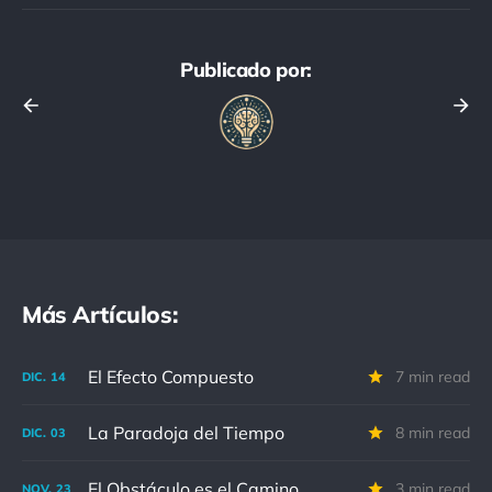
Publicado por:
Más Artículos:
El Efecto Compuesto
7 min read
DIC.
14
La Paradoja del Tiempo
8 min read
DIC.
03
El Obstáculo es el Camino
3 min read
NOV.
23