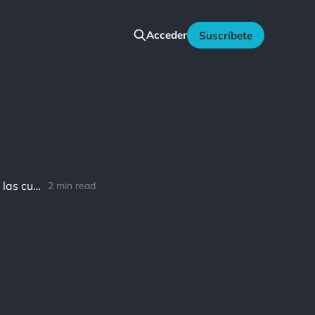
Acceder
Suscríbete
Donna Quesada: Lo que podemos cambiar son nuestras percepciones, las cuales tienen el efecto de cambiar todo.
2 min read