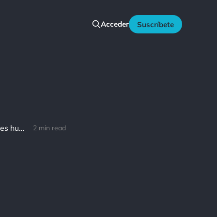
Acceder
Suscríbete
William James: El gran descubrimiento de mi generación es que los seres humanos pueden cambiar sus vidas cambiando su actitudes mentales.
2 min read