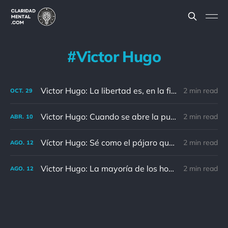
Victor Hugo
Victor Hugo: La libertad es, en la filosofía, la razón; en el arte, la inspiración; en la política; el derecho.
2 min read
OCT.
29
Victor Hugo: Cuando se abre la puerta de un colegio, se cierra la de una cárcel
2 min read
ABR.
10
Víctor Hugo: Sé como el pájaro que, deteniendo su vuelo un rato en ramas demasiado débiles, siente cómo ceden bajo su peso y sin embargo canta, s
2 min read
AGO.
12
Victor Hugo: La mayoría de los hombres no carecen de fuerza, sino de constancia.
2 min read
AGO.
12