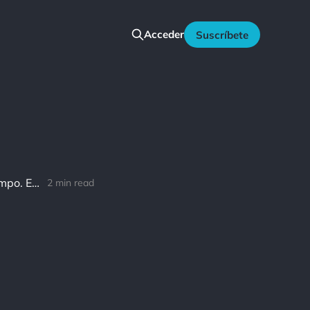
Acceder
Suscríbete
Earl Nightingale: No abandones tu sueño solo porque te va a llevar tiempo. El tiempo va a pasar igualmente.
2 min read